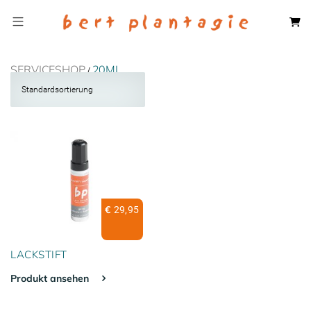
SERVICESHOP
20ML
/
20ML
€
29,95
LACKSTIFT
Produkt ansehen