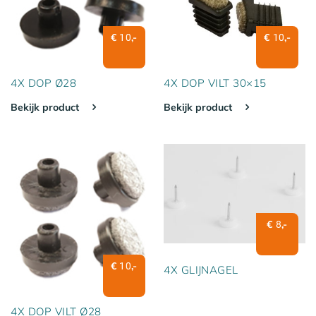
€
,-
€
,-
10
10
4X DOP Ø28
4X DOP VILT 30×15
Bekijk product
Bekijk product
€
,-
8
€
,-
10
4X GLIJNAGEL
4X DOP VILT Ø28