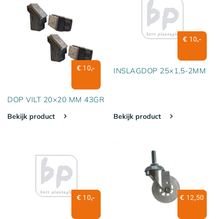
€
,-
10
€
,-
10
INSLAGDOP 25×1,5-2MM
DOP VILT 20×20 MM 43GR
Bekijk product
Bekijk product
€
,-
€
10
12,50