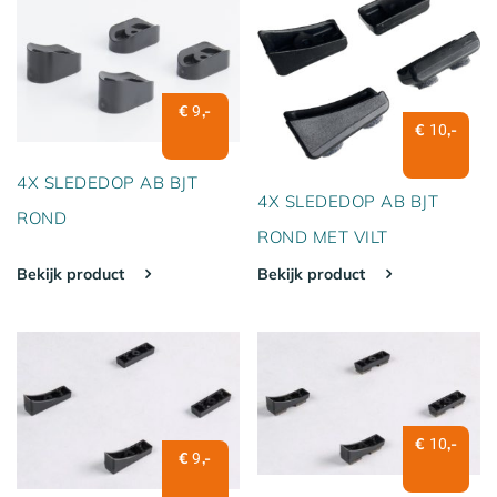
€
,-
9
€
,-
10
4X SLEDEDOP AB BJT
4X SLEDEDOP AB BJT
ROND
ROND MET VILT
Bekijk product
Bekijk product
€
,-
10
€
,-
9