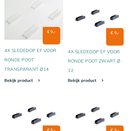
€
,-
9
€
,-
9
4X SLEDEDOP EF VOOR
4X SLEDEDOP EF VOOR
RONDE POOT
RONDE POOT ZWART Ø
TRANSPARANT Ø14
12
Bekijk product
Bekijk product
€
,-
€
,-
9
9