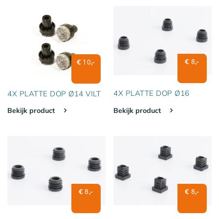
€
,-
8
€
,-
10
4X PLATTE DOP Ø16
4X PLATTE DOP Ø14 VILT
Bekijk product
Bekijk product
€
,-
€
,-
8
8